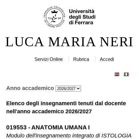
Salta
Strumenti
ai
personali
contenuti.
|
LUCA MARIA NERI
Salta
alla
navigazione
Servizi Online
Rubrica
Accedi
Anno accademico
Elenco degli insegnamenti tenuti dal docente
nell'anno accademico
2026/2027
019553
-
ANATOMIA UMANA I
Modulo dell'insegnamento integrato di
ISTOLOGIA