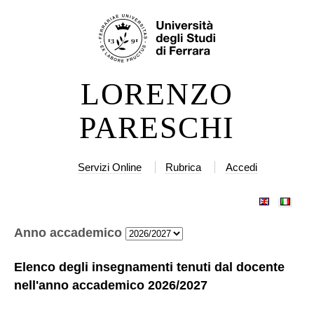
Salta
Strumenti
ai
personali
contenuti.
|
LORENZO
Salta
alla
PARESCHI
navigazione
Servizi Online
Rubrica
Accedi
Anno accademico
Elenco degli insegnamenti tenuti dal docente
nell'anno accademico
2026/2027