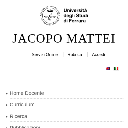
Salta
Strumenti
ai
personali
contenuti.
|
JACOPO MATTEI
Salta
alla
navigazione
Servizi Online
Rubrica
Accedi
Navigazione
Home Docente
Curriculum
Ricerca
Pubblicazioni