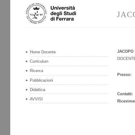
Salta
Strumenti
ai
personali
JAC
contenuti.
|
Salta
alla
navigazione
Navigazione
JACOPO 
Home Docente
DOCENTE
Curriculum
Ricerca
Presso:
Pubblicazioni
Didattica
Contatti:
AVVISI
Ricevime