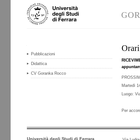
Salta
Strumenti
ai
personali
GOR
contenuti.
|
Salta
alla
navigazione
Orar
Navigazione
Pubblicazioni
RICEVIMEN
Didattica
appuntame
CV Goranka Rocco
PROSSIM
Martedì 14
Luogo: Vi
Per accord
Università degli Studi di Ferrara
Via Ludov