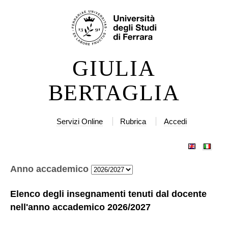
Salta
Strumenti
ai
personali
contenuti.
|
GIULIA
Salta
alla
BERTAGLIA
navigazione
Servizi Online
Rubrica
Accedi
Anno accademico
Elenco degli insegnamenti tenuti dal docente
nell'anno accademico
2026/2027