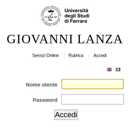
Salta
Strumenti
ai
personali
contenuti.
|
GIOVANNI LANZA
Salta
alla
navigazione
Servizi Online
Rubrica
Accedi
Nome utente
Password