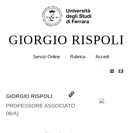
Salta
Strumenti
ai
personali
contenuti.
|
GIORGIO RISPOLI
Salta
alla
navigazione
Servizi Online
Rubrica
Accedi
GIORGIO RISPOLI
PROFESSORE ASSOCIATO
(
BIOS-
06/A
)