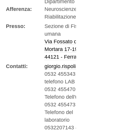
Dipartimento di
Afferenza:
Neuroscienze e
Riabilitazione
Presso:
Sezione di Fisiologia
umana
Via Fossato di
Mortara 17-19
44121 - Ferrara
Contatti:
giorgio.rispoli@unife.it
0532 455343
-
telefono LAB
0532 455470
-
Telefono dell'ufficio
0532 455473
-
Telefono del
laboratorio
0532207143
-
Fax