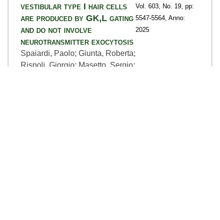
vestibular type I hair cells
Vol. 603,
No. 19,
pp:
are produced by GK,L gating
5547
-5564,
Anno:
and do not involve
2025
neurotransmitter exocytosis
Spaiardi, Paolo; Giunta, Roberta;
Rispoli, Giorgio; Masetto, Sergio;
Johnson, Stuart L.
dettagli >>
Contributo in rivista (Pubblicazione in
Rivista)
Pimozide Inhibits Type II but
BIOMEDICINES
Not Type I Hair Cells in
Vol. 12,
No. 12,
pp:
Chicken Embryo and Adult
2879-1
-2879-17,
Mouse Vestibular Organs
Anno: 2024
Giunta, Roberta; Cheli, Giulia;
Rispoli, Giorgio; Russo,
Giancarlo; Masetto, Sergio
dettagli >>