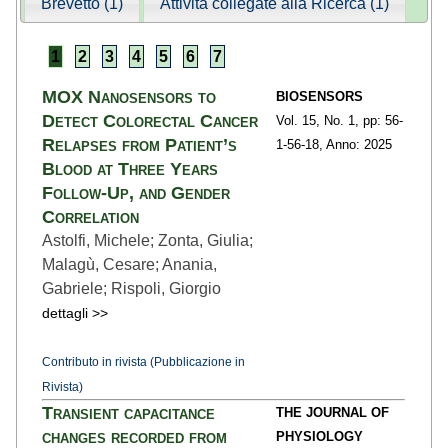
Brevetto (1)
Attività collegate alla Ricerca (1)
1
2
3
4
5
6
7
MOX Nanosensors to
BIOSENSORS
Detect Colorectal Cancer
Vol. 15,
No. 1,
pp: 56-
Relapses from Patient’s
1
-56-18,
Anno: 2025
Blood at Three Years
Follow-Up, and Gender
Correlation
Astolfi, Michele; Zonta, Giulia;
Malagù, Cesare; Anania,
Gabriele; Rispoli, Giorgio
dettagli >>
Contributo in rivista (Pubblicazione in
Rivista)
Transient capacitance
THE JOURNAL OF
changes recorded from
PHYSIOLOGY