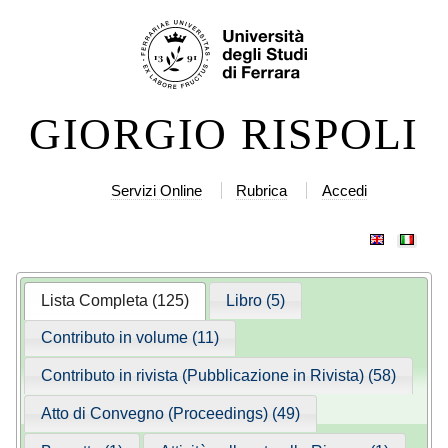
Salta
Strumenti
ai
personali
contenuti.
|
GIORGIO RISPOLI
Salta
alla
navigazione
Servizi Online
Rubrica
Accedi
Lista Completa (125)
Libro (5)
Contributo in volume (11)
Contributo in rivista (Pubblicazione in Rivista) (58)
Atto di Convegno (Proceedings) (49)