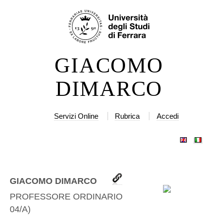
Salta
Strumenti
ai
personali
contenuti.
|
GIACOMO
Salta
alla
DIMARCO
navigazione
Servizi Online
Rubrica
Accedi
GIACOMO DIMARCO
PROFESSORE ORDINARIO
(
MATH-
04/A
)