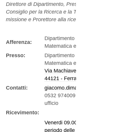
Direttore di Dipartimento, Presidente del
Consiglio per la Ricerca e la Terza
missione e Prorettore alla ricerca
Dipartimento di
Afferenza:
Matematica e Informatica
Presso:
Dipartimento di
Matematica e Informatica
Via Machiavelli 30
44121 - Ferrara
Contatti:
giacomo.dimarco@unife.it
0532 974009
-
telefono
ufficio
Ricevimento:
Venerdi 09.00-12.30 nel
periodo delle lezioni. Su