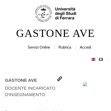
Salta
Strumenti
ai
personali
contenuti.
|
GASTONE AVE
Salta
alla
navigazione
Servizi Online
Rubrica
Accedi
GASTONE AVE
DOCENTE INCARICATO
D'INSEGNAMENTO