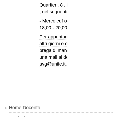
Quartieri, 8 , Ferrara
, nel seguente orario:
- Mercoledì ore
18,00 - 20,00
Per appuntamenti in
altri giorni e orari si
prega di mandare
una mail al docente :
avg@unife.it
.
Navigazione
Home Docente