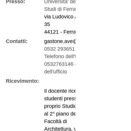
Presso:
Universita' degli
Studi di Ferrara
via Ludovico Ariosto,
35
44121 - Ferrara
Contatti:
gastone.ave@unife.it
0532 293651
-
Telefono dell'Ufficio
0532763146
-
Fax
dell'ufficio
Ricevimento:
Il docente riceve gli
studenti presso il
proprio Studiolo M51
al 2° piano della
Facoltà di
Architettura, via