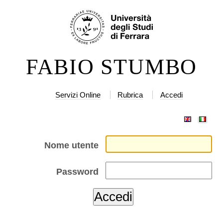
Salta
Strumenti
ai
personali
contenuti.
|
FABIO STUMBO
Salta
alla
navigazione
Servizi Online
Rubrica
Accedi
Nome utente
Password