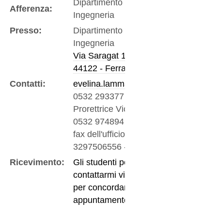
Dipartimento di
Afferenza:
Ingegneria
Presso:
Dipartimento di
Ingegneria
Via Saragat 1
44122 - Ferrara
Contatti:
evelina.lamma@unife.it
0532 293377
-
Ufficio
Prorettrice Vicaria
0532 974894
-
Tel e
fax dell'ufficio
3297506556
-
Mobile
Ricevimento:
Gli studenti possono
contattarmi via email
per concordare un
appuntamento.