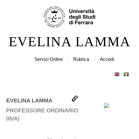
Salta
Strumenti
ai
personali
contenuti.
|
EVELINA LAMMA
Salta
alla
navigazione
Servizi Online
Rubrica
Accedi
EVELINA LAMMA
PROFESSORE ORDINARIO
(
IINF-
05/A
)