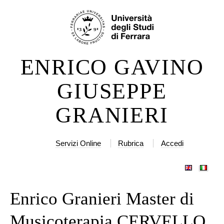
Salta
Strumenti
ai
personali
contenuti.
|
ENRICO GAVINO
Salta
alla
GIUSEPPE
navigazione
GRANIERI
Servizi Online
Rubrica
Accedi
Enrico Granieri Master di
Musicoterapia CERVELLO