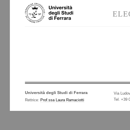
Salta
Strumenti
ai
personali
ELE
contenuti.
|
Salta
alla
navigazione
Università degli Studi di Ferrara
Via Ludov
Tel. +39
Rettrice:
Prof.ssa Laura Ramaciotti