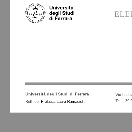
Salta
Strumenti
ai
personali
ELE
contenuti.
|
Salta
alla
navigazione
Università degli Studi di Ferrara
Via Ludov
Tel. +39
Rettrice:
Prof.ssa Laura Ramaciotti