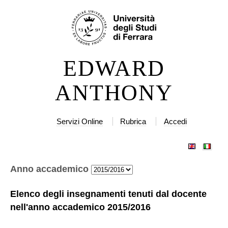
Salta
Strumenti
ai
personali
contenuti.
|
EDWARD
Salta
alla
ANTHONY
navigazione
Servizi Online
Rubrica
Accedi
Anno accademico
Elenco degli insegnamenti tenuti dal docente
nell'anno accademico
2015/2016