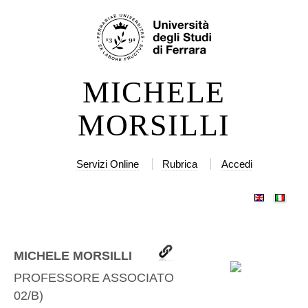
Salta
Strumenti
ai
personali
contenuti.
|
MICHELE
Salta
alla
MORSILLI
navigazione
Servizi Online
Rubrica
Accedi
MICHELE MORSILLI
PROFESSORE ASSOCIATO
(
GEOS-
02/B
)