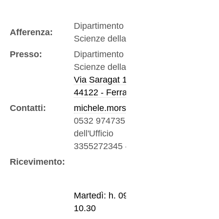
Dipartimento di Fisica e
Afferenza:
Scienze della Terra
Presso:
Dipartimento di Fisica e
Scienze della Terra
Via Saragat 1
44122 - Ferrara
Contatti:
michele.morsilli@unife.it
0532 974735
-
Telefono
dell'Ufficio
3355272345
-
Mobile
Ricevimento:
Martedì: h. 09.30 -
10.30