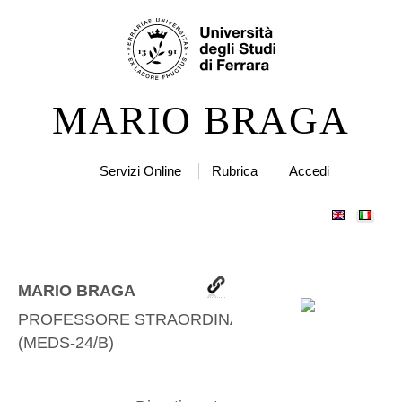
Salta
Strumenti
ai
personali
contenuti.
|
MARIO BRAGA
Salta
alla
navigazione
Servizi Online
Rubrica
Accedi
MARIO BRAGA
PROFESSORE STRAORDINARIO
(
MEDS-24/B
)