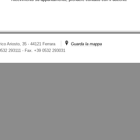
ico Ariosto, 35 - 44121 Ferrara
Guarda la mappa
 0532 293111
-
Fax. +39 0532 293031