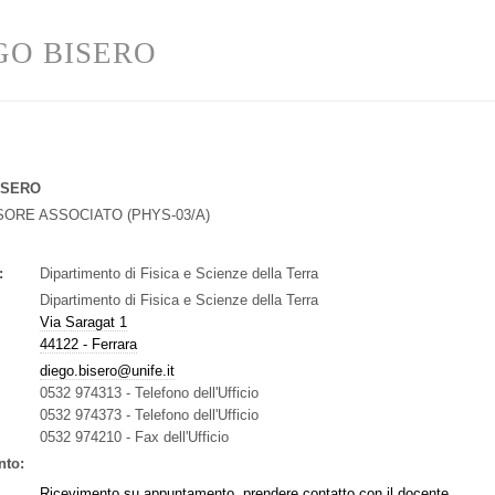
GO BISERO
ISERO
SORE ASSOCIATO
(
PHYS-03/A
)
:
Dipartimento di Fisica e Scienze della Terra
Dipartimento di Fisica e Scienze della Terra
Via Saragat 1
44122 - Ferrara
diego.bisero@unife.it
0532 974313
-
Telefono dell'Ufficio
0532 974373
-
Telefono dell'Ufficio
0532 974210
-
Fax dell'Ufficio
nto:
Ricevimento su appuntamento, prendere contatto con il docente