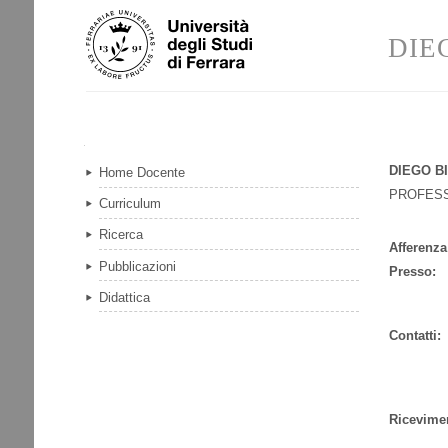
Salta
Strumenti
ai
personali
DIE
contenuti.
|
Salta
alla
navigazione
Navigazione
DIEGO B
Home Docente
PROFES
Curriculum
Ricerca
Afferenza
Pubblicazioni
Presso:
Didattica
Contatti:
Ricevime