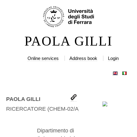
Skip
Personal
to
tools
content.
|
PAOLA GILLI
Skip
to
navigation
Online services
Address book
Login
PAOLA GILLI
RICERCATORE
(
CHEM-02/A
)
Dipartimento di