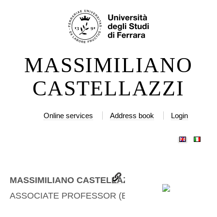
Skip
Personal
to
tools
content.
|
MASSIMILIANO
Skip
to
CASTELLAZZI
navigation
Online services
Address book
Login
MASSIMILIANO CASTELLAZZI
ASSOCIATE PROFESSOR
(
BIOS-09/A
)