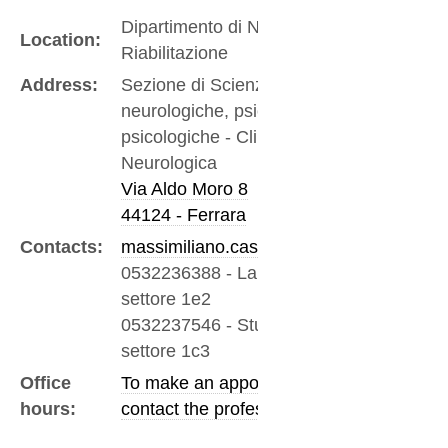
Dipartimento di Neuroscienze e
Location:
Riabilitazione
Address:
Sezione di Scienze
neurologiche, psichiatriche e
psicologiche - Clinica
Neurologica
Via Aldo Moro 8
44124 - Ferrara
Contacts:
massimiliano.castellazzi@unife.it
0532236388
-
Laboratorio cona
settore 1e2
0532237546
-
Studio cona
settore 1c3
Office
To make an appointment please
hours:
contact the professor