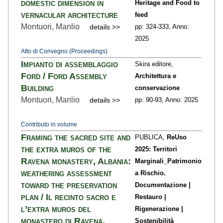
domestic dimension in
Heritage and Food to
vernacular architecture
feed
Montuori, Manlio
details >>
pp: 324
-333,
Anno:
2025
Atto di Convegno (Proceedings)
Impianto di assemblaggio
Skira editore,
Ford / Ford Assembly
Architettura e
Building
conservazione
Montuori, Manlio
details >>
pp: 90
-93,
Anno: 2025
Contributo in volume
Framing the sacred site and
PUBLICA,
ReUso
the extra muros of the
2025: Territori
Ravena monastery, Albania:
Marginali_Patrimonio
weathering assessment
a Rischio.
toward the preservation
Documentazione |
plan / Il recinto sacro e
Restauro |
l’extra muros del
Rigenerazione |
monastero di Ravena,
Sostenibilità