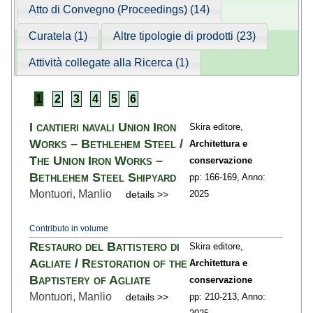
Atto di Convegno (Proceedings) (14)
Curatela (1)
Altre tipologie di prodotti (23)
Attività collegate alla Ricerca (1)
1
2
3
4
5
6
I cantieri navali Union Iron
Skira editore,
Works – Bethlehem Steel /
Architettura e
The Union Iron Works –
conservazione
Bethlehem Steel Shipyard
pp: 166
-169,
Anno:
Montuori, Manlio
details >>
2025
Contributo in volume
Restauro del Battistero di
Skira editore,
Agliate / Restoration of the
Architettura e
Baptistery of Agliate
conservazione
Montuori, Manlio
details >>
pp: 210
-213,
Anno: