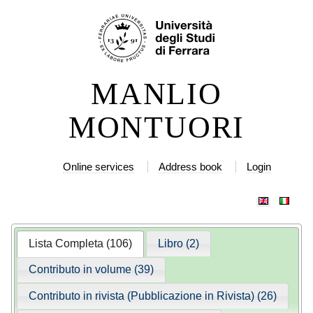
Skip
Personal
to
tools
content.
|
MANLIO
Skip
to
MONTUORI
navigation
Online services
Address book
Login
Lista Completa (106)
Libro (2)
Contributo in volume (39)
Contributo in rivista (Pubblicazione in Rivista) (26)