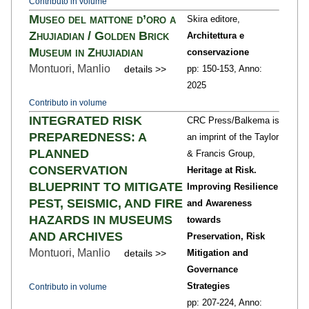
Contributo in volume
Museo del mattone d’oro a
Skira editore,
Zhujiadian / Golden Brick
Architettura e
Museum in Zhujiadian
conservazione
Montuori, Manlio
details >>
pp: 150
-153,
Anno:
2025
Contributo in volume
INTEGRATED RISK
CRC Press/Balkema is
PREPAREDNESS: A
an imprint of the Taylor
PLANNED
& Francis Group,
CONSERVATION
Heritage at Risk.
BLUEPRINT TO MITIGATE
Improving Resilience
PEST, SEISMIC, AND FIRE
and Awareness
HAZARDS IN MUSEUMS
towards
AND ARCHIVES
Preservation, Risk
Montuori, Manlio
details >>
Mitigation and
Governance
Strategies
Contributo in volume
pp: 207
-224,
Anno: