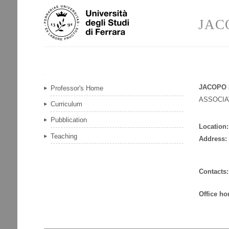
Skip
Personal
to
tools
JAC
content.
|
Skip
to
navigation
Navigation
JACOPO 
Professor's Home
ASSOCI
Curriculum
Pubblication
Location:
Teaching
Address:
Contacts:
Office ho