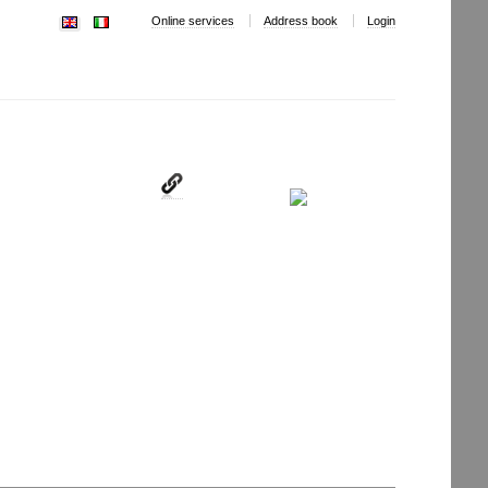
Online services
Address book
Login