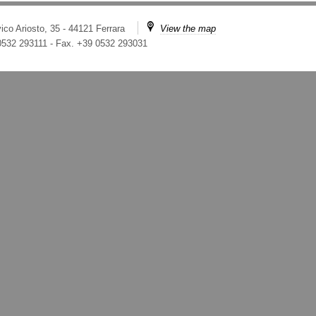
ico Ariosto, 35 - 44121 Ferrara
View the map
 0532 293111
-
Fax. +39 0532 293031