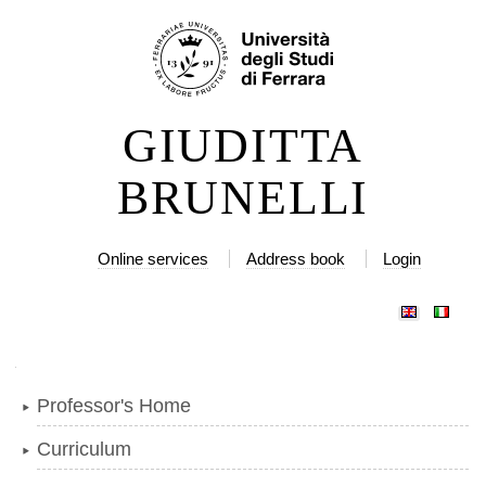
Skip
Personal
to
tools
content.
|
GIUDITTA
Skip
to
BRUNELLI
navigation
Online services
Address book
Login
Navigation
Professor's Home
Curriculum