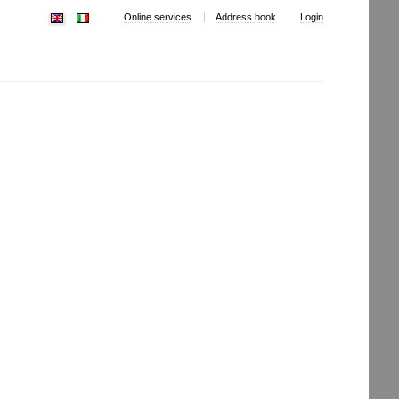
Online services
Address book
Login