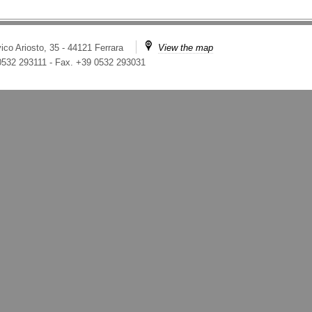
ico Ariosto, 35 - 44121 Ferrara
View the map
 0532 293111
-
Fax. +39 0532 293031