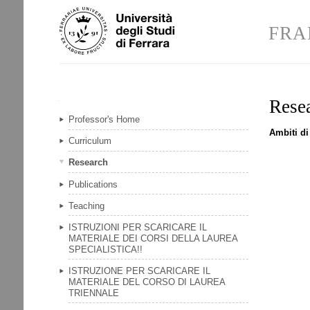
Skip
Personal
to
tools
FRA
content.
|
Skip
to
navigation
Rese
Navigation
Professor's Home
Ambiti di
Curriculum
Research
Publications
Teaching
ISTRUZIONI PER SCARICARE IL
MATERIALE DEI CORSI DELLA LAUREA
SPECIALISTICA!!
ISTRUZIONE PER SCARICARE IL
MATERIALE DEL CORSO DI LAUREA
TRIENNALE