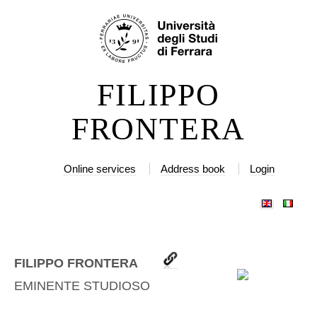
Skip
Personal
to
tools
content.
|
FILIPPO
Skip
to
FRONTERA
navigation
Online services
Address book
Login
FILIPPO FRONTERA
EMINENTE STUDIOSO