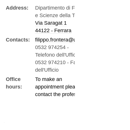
Address:
Dipartimento di Fisica
e Scienze della Terra
Via Saragat 1
44122 - Ferrara
Contacts:
filippo.frontera@unife.it
0532 974254
-
Telefono dell'Ufficio
0532 974210
-
Fax
dell'Ufficio
Office
To make an
hours:
appointment please
contact the professor
Navigation