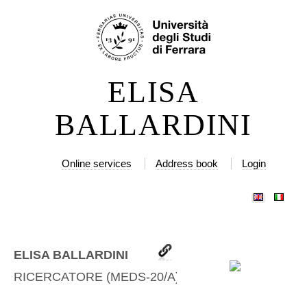
Skip
Personal
to
tools
content.
|
ELISA
Skip
to
BALLARDINI
navigation
Online services
Address book
Login
ELISA BALLARDINI
RICERCATORE
(
MEDS-20/A
)