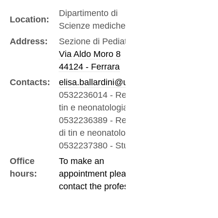
Dipartimento di
Location:
Scienze mediche
Address:
Sezione di Pediatria
Via Aldo Moro 8
44124 - Ferrara
Contacts:
elisa.ballardini@unife.it
0532236014
-
Reparto
tin e neonatologia
0532236389
-
Reparto
di tin e neonatologia
0532237380
-
Studio
Office
To make an
hours:
appointment please
contact the professor