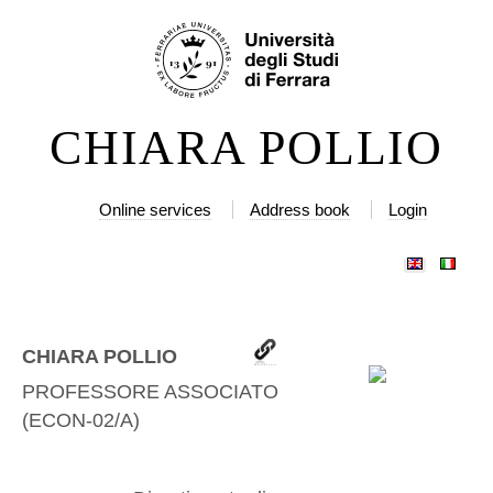
Skip
Personal
to
tools
content.
|
CHIARA POLLIO
Skip
to
navigation
Online services
Address book
Login
CHIARA POLLIO
PROFESSORE ASSOCIATO
(
ECON-02/A
)