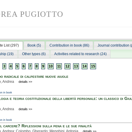
REA PUGIOTTO
e List (297)
Book (5)
Contribution in book (86)
Journal contribution (
ship (19)
Other types (6)
Activities related to research (24)
3
4
5
6
7
8
9
10
11
12
13
14
15
o radicale di calpestare nuove aiuole
o, Andrea
details >>
on in book
ogia e teoria costituzionale della libertà personale: un classico di Giu
o, Andrea
details >>
on in book
il carcere? Riflessioni sulla pena e le sue finalità
o, Andrea; Colombo, Gherardo; Menghini, Antonia
details >>