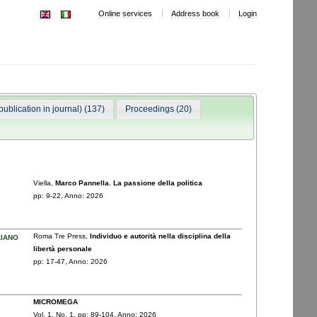
Online services
Address book
Login
publication in journal) (137)
Proceedings (20)
Viella,
Marco Pannella. La passione della politica
pp: 9
-22,
Anno: 2026
liano
Roma Tre Press,
Individuo e autorità nella disciplina della
libertà personale
pp: 17
-47,
Anno: 2026
MICROMEGA
Vol. 1,
No. 1,
pp: 89
-104,
Anno: 2026