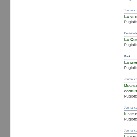
Journal co
La vet
Pugiott
Contributi
La Cos
Pugiott
Book
La mim
Pugiotto
Journal co
Decret
conflit
Pugiotto
Journal co
Il viru
Pugiotto
Journal co
La par