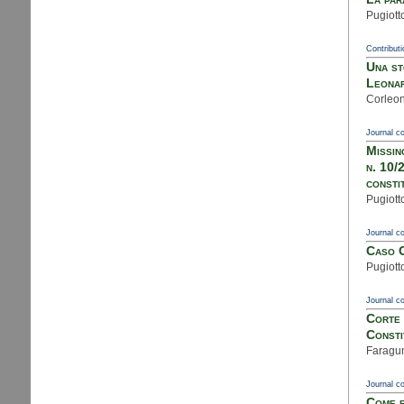
Pugiotto
Contributi
Una st
Leonar
Corleone
Journal co
Missing
n. 10/
consti
Pugiotto
Journal co
Caso C
Pugiott
Journal co
Corte 
Consti
Faraguna
Journal co
Come e