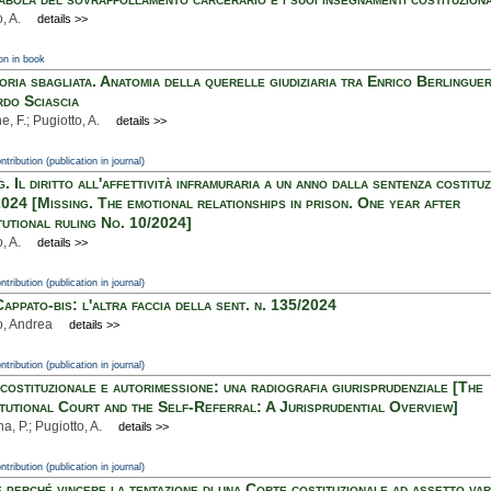
, A.
details >>
on in book
oria sbagliata. Anatomia della querelle giudiziaria tra Enrico Berlinguer
do Sciascia
, F.; Pugiotto, A.
details >>
ntribution (publication in journal)
. Il diritto all'affettività inframuraria a un anno dalla sentenza costitu
2024 [Missing. The emotional relationships in prison. One year after
tutional ruling No. 10/2024]
, A.
details >>
ntribution (publication in journal)
appato-bis: l'altra faccia della sent. n. 135/2024
o, Andrea
details >>
ntribution (publication in journal)
costituzionale e autorimessione: una radiografia giurisprudenziale [The
tutional Court and the Self-Referral: A Jurisprudential Overview]
, P.; Pugiotto, A.
details >>
ntribution (publication in journal)
 perché vincere la tentazione di una Corte costituzionale ad assetto var