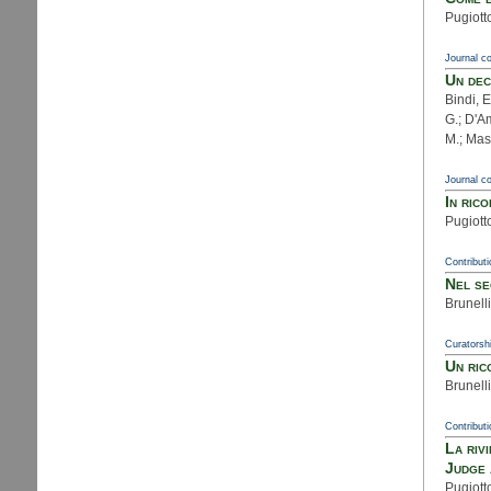
Pugiotto
Journal co
Un dec
Bindi, E
G.; D'Am
M.; Mass
Journal co
In ric
Pugiotto
Contributi
Nel se
Brunelli
Curatorsh
Un ric
Brunelli
Contributi
La riv
Judge 
Pugiotto