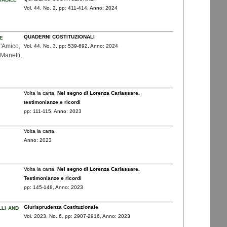
Vol. 44,
No. 2,
pp: 411
-414,
Anno: 2024
e
QUADERNI COSTITUZIONALI
 D'Amico,
Vol. 44,
No. 3,
pp: 539
-692,
Anno: 2024
 Manetti,
Volta la carta,
Nel segno di Lorenza Carlassare.
testimonianze e ricordi
pp: 111
-115,
Anno: 2023
Volta la carta,
Anno: 2023
Volta la carta,
Nel segno di Lorenza Carlassare.
Testimonianze e ricordi
pp: 145
-148,
Anno: 2023
lli and
Giurisprudenza Costituzionale
Vol. 2023,
No. 6,
pp: 2907
-2916,
Anno: 2023