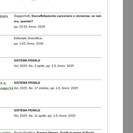
menza
Giappichelli,
Sovraffollamento carcerario e clemenza: se non
ora, quando?
pp: 23
-32,
Anno: 2026
Editoriale Scientifica,
pp: 1
-53,
Anno: 2026
SISTEMA PENALE
Vol. 2025,
No. 2 aprile,
pp: 1
-5,
Anno: 2025
a il
SISTEMA PENALE
sibilità
Vol. 2025,
No. 17 ottobre,
pp: 1
-5,
Anno: 2025
SISTEMA PENALE
Vol. 2025,
No. 11 aprile,
pp: 1
-5,
Anno: 2025
istici
Pacini Giuridica,
Europa Umana. Scritti in onore di Paulo