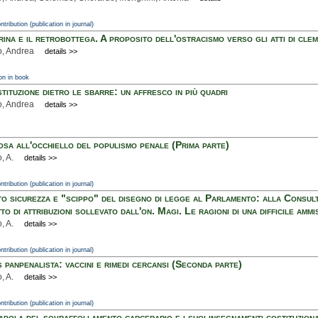
ntribution (publication in journal)
rina e il retrobottega. A proposito dell'ostracismo verso gli atti di cle
o, Andrea
details >>
on in book
tituzione dietro le sbarre: un affresco in più quadri
o, Andrea
details >>
osa all'occhiello del populismo penale (Prima parte)
, A.
details >>
ntribution (publication in journal)
o sicurezza e "scippo" del disegno di legge al Parlamento: alla Consult
to di attribuzioni sollevato dall'on. Magi. Le ragioni di una difficile ammis
, A.
details >>
ntribution (publication in journal)
s panpenalista: vaccini e rimedi cercansi (Seconda parte)
, A.
details >>
ntribution (publication in journal)
abola del sovraffollamento carcerario e i suoi insegnamenti costituzional