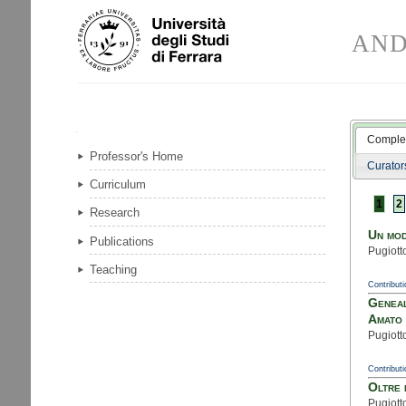
Skip
Personal
to
tools
AND
content.
|
Skip
to
navigation
Navigation
Complet
Professor's Home
Curator
Curriculum
1
2
Research
Un mod
Publications
Pugiott
Teaching
Contributi
Geneal
Amato
Pugiott
Contributi
Oltre 
Pugiott