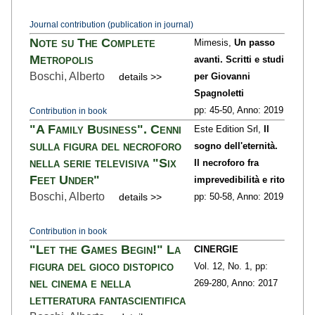
Journal contribution (publication in journal)
Note su The Complete
Mimesis,
Un passo
Metropolis
avanti. Scritti e studi
Boschi, Alberto
details >>
per Giovanni
Spagnoletti
pp: 45
-50,
Anno: 2019
Contribution in book
"A Family Business". Cenni
Este Edition Srl,
Il
sulla figura del necroforo
sogno dell'eternità.
nella serie televisiva "Six
Il necroforo fra
Feet Under"
imprevedibilità e rito
Boschi, Alberto
details >>
pp: 50
-58,
Anno: 2019
Contribution in book
"Let the Games Begin!" La
CINERGIE
figura del gioco distopico
Vol. 12,
No. 1,
pp:
nel cinema e nella
269
-280,
Anno: 2017
letteratura fantascientifica