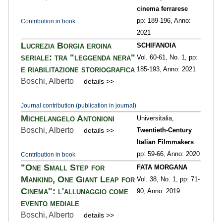
cinema ferrarese
pp: 189
-196,
Anno:
Contribution in book
2021
Lucrezia Borgia eroina
SCHIFANOIA
seriale: tra "leggenda nera"
Vol. 60-61,
No. 1,
pp:
e riabilitazione storiografica
185
-193,
Anno: 2021
Boschi, Alberto
details >>
Journal contribution (publication in journal)
Michelangelo Antonioni
Universitalia,
Boschi, Alberto
details >>
Twentieth-Century
Italian Filmmakers
pp: 59
-66,
Anno: 2020
Contribution in book
"One Small Step for
FATA MORGANA
Mankind, One Giant Leap for
Vol. 38,
No. 1,
pp: 71
-
Cinema": l'allunaggio come
90,
Anno: 2019
evento mediale
Boschi, Alberto
details >>