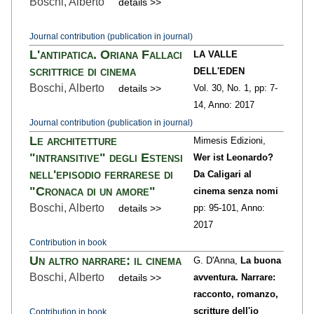
Boschi, Alberto
details >>
Journal contribution (publication in journal)
L'antipatica. Oriana Fallaci
LA VALLE
scrittrice di cinema
DELL'EDEN
Boschi, Alberto
details >>
Vol. 30,
No. 1,
pp: 7
-
14,
Anno: 2017
Journal contribution (publication in journal)
Le architetture
Mimesis Edizioni,
"intransitive" degli Estensi
Wer ist Leonardo?
nell'episodio ferrarese di
Da Caligari al
"Cronaca di un amore"
cinema senza nomi
Boschi, Alberto
details >>
pp: 95
-101,
Anno:
2017
Contribution in book
Un altro narrare: il cinema
G. D'Anna,
La buona
Boschi, Alberto
details >>
avventura. Narrare:
racconto, romanzo,
scritture dell'io
Contribution in book