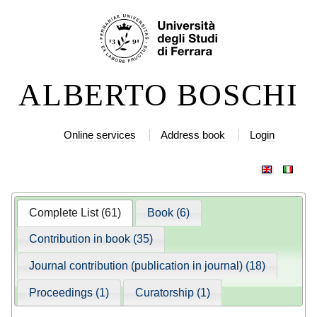
Skip
Personal
to
tools
content.
|
ALBERTO BOSCHI
Skip
to
navigation
Online services
Address book
Login
Complete List (61)
Book (6)
Contribution in book (35)
Journal contribution (publication in journal) (18)
Proceedings (1)
Curatorship (1)