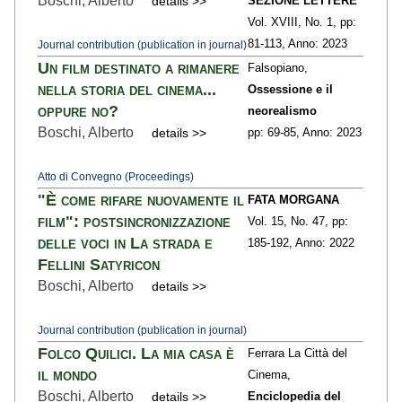
Boschi, Alberto
details >>
SEZIONE LETTERE
Vol. XVIII,
No. 1,
pp:
81
-113,
Anno: 2023
Journal contribution (publication in journal)
Un film destinato a rimanere
Falsopiano,
nella storia del cinema...
Ossessione e il
oppure no?
neorealismo
Boschi, Alberto
details >>
pp: 69
-85,
Anno: 2023
Atto di Convegno (Proceedings)
"È come rifare nuovamente il
FATA MORGANA
film": postsincronizzazione
Vol. 15,
No. 47,
pp:
delle voci in La strada e
185
-192,
Anno: 2022
Fellini Satyricon
Boschi, Alberto
details >>
Journal contribution (publication in journal)
Folco Quilici. La mia casa è
Ferrara La Città del
il mondo
Cinema,
Boschi, Alberto
details >>
Enciclopedia del