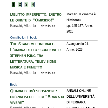
1
2
3
4
Delitto imperfetto. Dietro
Marsilio,
Il cinema è
le quinte di "Omicidio!"
Hitchcock
Boschi, Alberto
details >>
pp: 145
-157,
Anno:
2026
Contribution in book
The Stand multimediale.
Avanguardia 21,
L'ombra dello scorpione di
Anno: 2026
Stephen King tra
letteratura, televisione,
musica e fumetto
Boschi, Alberto
details >>
Book
Quadri di un'esposizione:
ANNALI ONLINE
un'analisi del film "Brama di
DELL'UNIVERSITÀ
vivere"
DI FERRARA.