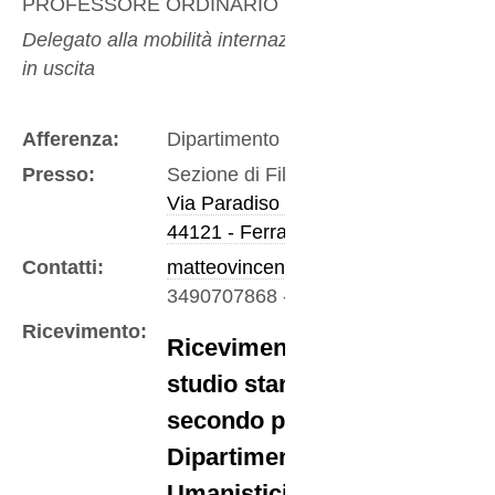
PROFESSORE ORDINARIO
(
PHIL-05/A
)
Delegato alla mobilità internazionale in entrata e
in uscita
Afferenza:
Dipartimento di Studi Umanistici
Presso:
Sezione di Filosofia
Via Paradiso 12
44121 - Ferrara
Contatti:
matteovincenzo.dalfonso@unife.it
3490707868
-
Mobile
Ricevimento:
Ricevimento presso lo
studio stanza 319,
secondo piano,
Dipartimento di Studi
Umanistici, Via Paradiso,