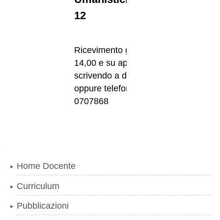
12
Ricevimento giovedì h. 12,45-
14,00 e su appuntamento
scrivendo a dalfonso@unife.it
oppure telefonando al 349
0707868
Navigazione
Home Docente
Curriculum
Pubblicazioni