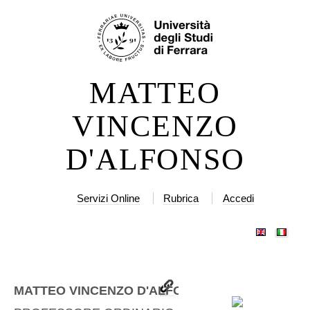
Salta
Strumenti
ai
personali
contenuti.
|
MATTEO
Salta
alla
VINCENZO
navigazione
D'ALFONSO
Servizi Online
Rubrica
Accedi
MATTEO VINCENZO D'ALFONSO