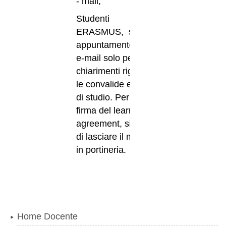
- mail,
Studenti
ERASMUS, su
appuntamento via
e-mail solo per
chiarimenti riguardo
le convalide e i piani
di studio. Per la
firma del learning
agreement, si prega
di lasciare il modulo
in portineria.
Navigazione
Home Docente