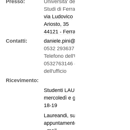
Presso:
Universita' degli
Studi di Ferrara
via Ludovico
Ariosto, 35
44121 - Ferrara
Contatti:
daniele.pini@unife.it
0532 293637
-
Telefono dell'Ufficio
0532763146
-
Fax
dell'ufficio
Ricevimento:
Studenti LAU:
mercoledì e giovedì
18-19
Laureandi, su
appuntamento via e