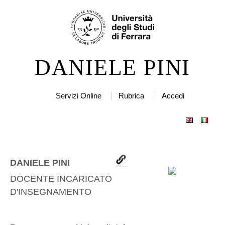
Salta
Strumenti
ai
personali
contenuti.
|
DANIELE PINI
Salta
alla
navigazione
Servizi Online
Rubrica
Accedi
DANIELE PINI
DOCENTE INCARICATO
D'INSEGNAMENTO