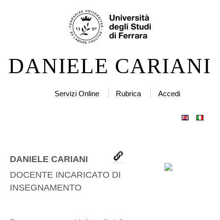
Salta
Strumenti
ai
personali
contenuti.
|
DANIELE CARIANI
Salta
alla
navigazione
Servizi Online
Rubrica
Accedi
DANIELE CARIANI
DOCENTE INCARICATO DI
INSEGNAMENTO