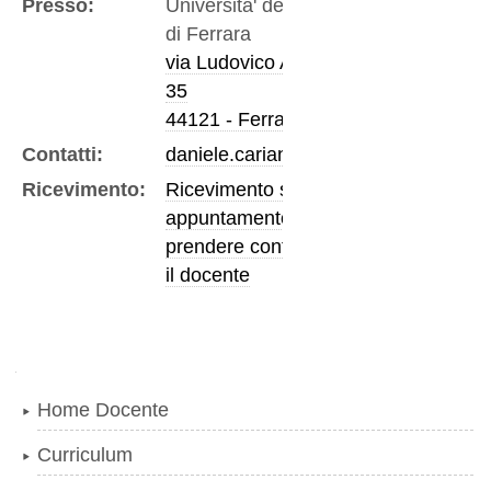
Presso:
Universita' degli Studi
di Ferrara
via Ludovico Ariosto,
35
44121 - Ferrara
Contatti:
daniele.cariani@unife.it
Ricevimento:
Ricevimento su
appuntamento,
prendere contatto con
il docente
Navigazione
Home Docente
Curriculum