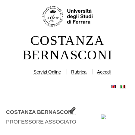
Salta
Strumenti
ai
personali
contenuti.
|
COSTANZA
Salta
alla
BERNASCONI
navigazione
Servizi Online
Rubrica
Accedi
COSTANZA BERNASCONI
PROFESSORE ASSOCIATO
(
GIUR-14/A
)