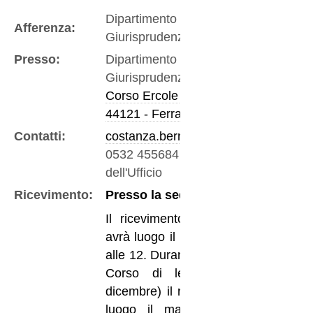
Dipartimento di
Afferenza:
Giurisprudenza
Presso:
Dipartimento di
Giurisprudenza
Corso Ercole I D'Este 37
44121 - Ferrara
Contatti:
costanza.bernasconi@unife.it
0532 455684
-
Telefono
dell'Ufficio
Ricevimento:
Presso la sede di Ferrara,
Il ricevimento degli studenti
avrà luogo il martedì dalle 10
alle 12. Durante il periodo del
Corso di lezioni (ottobre-
dicembre) il ricevimento avrà
luogo il martedì a partire