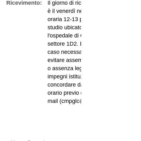
Ricevimento:
Il giorno di ricevimento
è il venerdì nella fascia
oraria 12-13 presso lo
studio ubicato presso
l'ospedale di Cona,
settore 1D2. E' in ogni
caso necessario, per
evitare assembramenti
o assenza legate a
impegni istituzionali,
concordare data e
orario previo contatto
mail (cmpglc@unife.it)
Navigazione