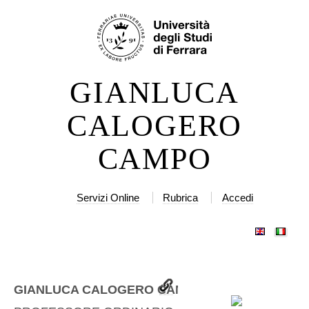
Salta
Strumenti
ai
personali
contenuti.
|
GIANLUCA
Salta
alla
CALOGERO
navigazione
CAMPO
Servizi Online
Rubrica
Accedi
GIANLUCA CALOGERO CAMPO