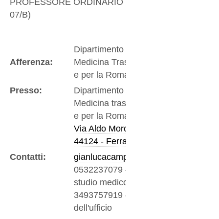
PROFESSORE ORDINARIO
(
MEDS-
07/B
)
Dipartimento di
Afferenza:
Medicina Traslazionale
e per la Romagna
Presso:
Dipartimento di
Medicina traslazionale
e per la Romagna
Via Aldo Moro 8
44124 - Ferrara
Contatti:
gianlucacampo@unife.it
0532237079
-
Numero
studio medico
3493757919
-
Telefono
dell'ufficio