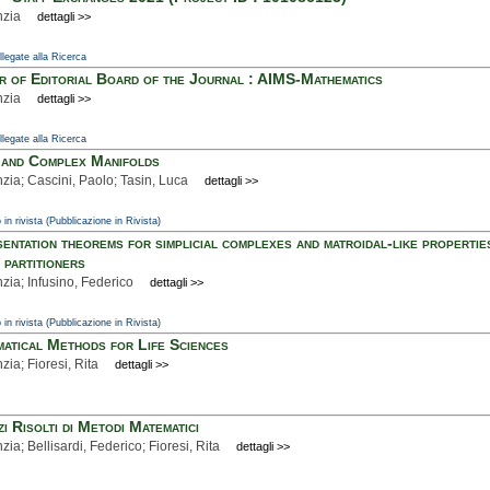
nzia
dettagli >>
ollegate alla Ricerca
 of Editorial Board of the Journal : AIMS-Mathematics
nzia
dettagli >>
ollegate alla Ricerca
and Complex Manifolds
nzia; Cascini, Paolo; Tasin, Luca
dettagli >>
 in rivista (Pubblicazione in Rivista)
entation theorems for simplicial complexes and matroidal-like propertie
 partitioners
nzia; Infusino, Federico
dettagli >>
 in rivista (Pubblicazione in Rivista)
atical Methods for Life Sciences
nzia; Fioresi, Rita
dettagli >>
zi Risolti di Metodi Matematici
nzia; Bellisardi, Federico; Fioresi, Rita
dettagli >>