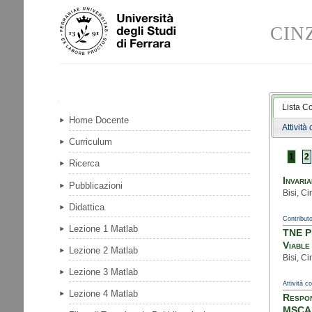
Salta
Strumenti
ai
personali
CINZ
contenuti.
|
Salta
alla
navigazione
Navigazione
Lista C
Home Docente
Attività
Curriculum
1
2
Ricerca
Invari
Pubblicazioni
Bisi, C
Didattica
Contributo
Lezione 1 Matlab
TNE PN
Viable
Lezione 2 Matlab
Bisi, Ci
Lezione 3 Matlab
Attività c
Lezione 4 Matlab
Respon
MSCA -