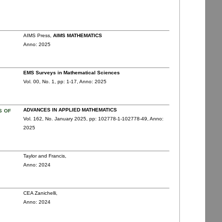
AIMS Press,
AIMS MATHEMATICS
Anno: 2025
EMS Surveys in Mathematical Sciences
Vol. 00,
No. 1,
pp: 1
-17,
Anno: 2025
s of
ADVANCES IN APPLIED MATHEMATICS
Vol. 162,
No. January 2025,
pp: 102778-1
-102778-49,
Anno:
2025
Taylor and Francis,
Anno: 2024
CEA Zanichelli,
Anno: 2024