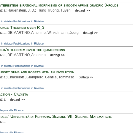
nteresting birational morphisms of smooth affine quadric 3-folds
inzia; Hauenstein, J. D.; Trung Truong, Tuyen
dettagli >>
 in rivista (Pubblicazione in Rivista)
Runge Theorem over R_3
inzia; DE MARTINO, Antonino; Winkelmann, Joerg
dettagli >>
 in rivista (Pubblicazione in Rivista)
lin's theorem over the quaternions
inzia; DE MARTINO, Antonino
dettagli >>
 in rivista (Pubblicazione in Rivista)
ubset sums and posets with an involution
inzia; Chiaselotti, Giampiero; Gentile, Tommaso
dettagli >>
 in rivista (Pubblicazione in Rivista)
ction - Calysta
nzia
dettagli >>
ollegate alla Ricerca
 dell' Università di Ferrara. Sezione VII. Scienze Matematiche
nzia
ollegate alla Ricerca