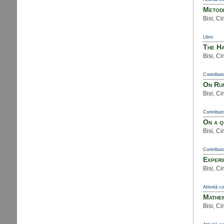
Metodi
Bisi, Ci
Libro
The Ha
Bisi, C
Contributo
On Run
Bisi, C
Contributo
On a q
Bisi, C
Contributo
Experi
Bisi, Ci
Attività c
Mathem
Bisi, Ci