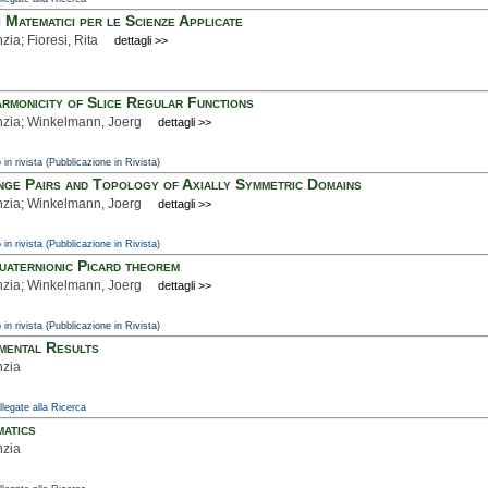
 Matematici per le Scienze Applicate
nzia; Fioresi, Rita
dettagli >>
rmonicity of Slice Regular Functions
inzia; Winkelmann, Joerg
dettagli >>
 in rivista (Pubblicazione in Rivista)
ge Pairs and Topology of Axially Symmetric Domains
inzia; Winkelmann, Joerg
dettagli >>
 in rivista (Pubblicazione in Rivista)
uaternionic Picard theorem
inzia; Winkelmann, Joerg
dettagli >>
 in rivista (Pubblicazione in Rivista)
mental Results
nzia
ollegate alla Ricerca
atics
nzia