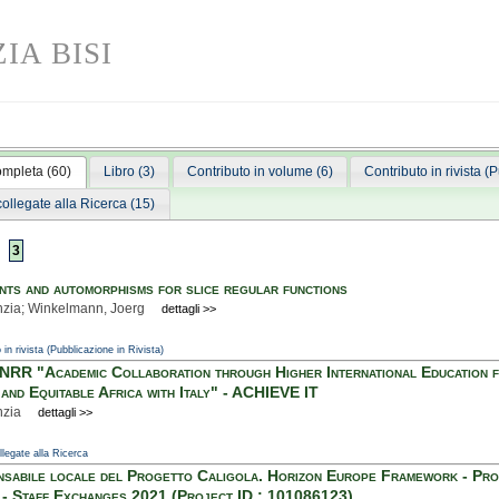
IA BISI
ompleta (60)
Libro (3)
Contributo in volume (6)
Contributo in rivista (
 collegate alla Ricerca (15)
3
ants and automorphisms for slice regular functions
inzia; Winkelmann, Joerg
dettagli >>
 in rivista (Pubblicazione in Rivista)
RR "Academic Collaboration through Higher International Education f
 and Equitable Africa with Italy" - ACHIEVE IT
nzia
dettagli >>
ollegate alla Ricerca
sabile locale del Progetto Caligola. Horizon Europe Framework - Pr
 Staff Exchanges 2021 (Project ID : 101086123)