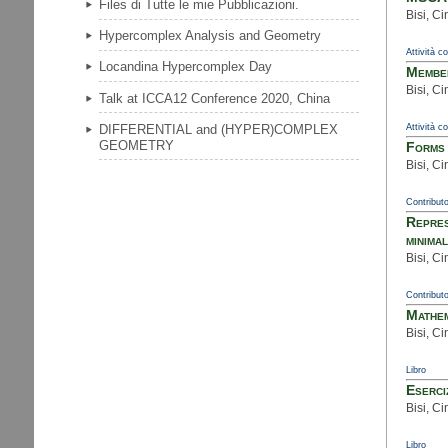
Files di Tutte le mie Pubblicazioni.
Bisi, Ci
Hypercomplex Analysis and Geometry
Attività c
Locandina Hypercomplex Day
Member
Bisi, Ci
Talk at ICCA12 Conference 2020, China
DIFFERENTIAL and (HYPER)COMPLEX
Attività c
GEOMETRY
Forms 
Bisi, Ci
Contributo
Repres
minimal
Bisi, Ci
Contributo
Mathem
Bisi, Ci
Libro
Eserci
Bisi, Ci
Libro