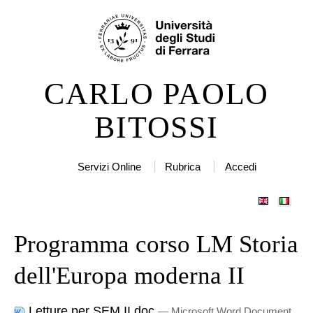
Salta
Strumenti
ai
personali
contenuti.
|
CARLO PAOLO
Salta
alla
BITOSSI
navigazione
Servizi Online
Rubrica
Accedi
Programma corso LM Storia
dell'Europa moderna II
Letture per SEM II.doc
— Microsoft Word Document,