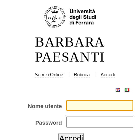
Salta
Strumenti
ai
personali
contenuti.
|
BARBARA
Salta
alla
PAESANTI
navigazione
Servizi Online
Rubrica
Accedi
Nome utente
Password