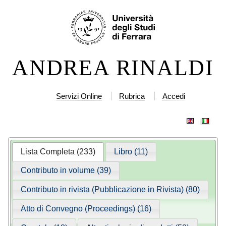
Salta
Strumenti
ai
personali
contenuti.
|
ANDREA RINALDI
Salta
alla
navigazione
Servizi Online
Rubrica
Accedi
Lista Completa (233)
Libro (11)
Contributo in volume (39)
Contributo in rivista (Pubblicazione in Rivista) (80)
Atto di Convegno (Proceedings) (16)