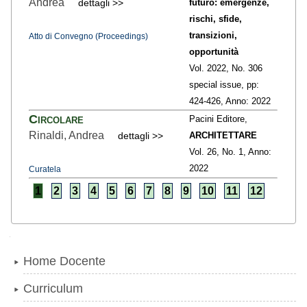
Andrea
dettagli >>
futuro: emergenze,
rischi, sfide,
transizioni,
Atto di Convegno (Proceedings)
opportunità
Vol. 2022,
No. 306
special issue,
pp:
424
-426,
Anno: 2022
Circolare
Pacini Editore,
Rinaldi, Andrea
dettagli >>
ARCHITETTARE
Vol. 26,
No. 1,
Anno:
2022
Curatela
1
2
3
4
5
6
7
8
9
10
11
12
Navigazione
Home Docente
Curriculum