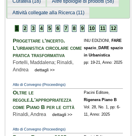
Curatela (18)
Altre tipologie di prodotti (58)
Attività collegate alla Ricerca (11)
1
2
3
4
5
6
7
8
9
10
11
12
Progettare l'incerto.
INU EDIZIONI,
FARE
L'urbanistica circolare come
spazio_DARE spazio
pratica trasformativa
in Urbanistica
Fortelli, Maddalena; Rinaldi,
pp: 19
-21,
Anno: 2025
Andrea
dettagli >>
Atto di Convegno (Proceedings)
Oltre le
Pacini Editore,
regole.L'appropriatezza
Rigenera Piano B
come Piano B per le città
Vol. 28,
No. 1,
pp: 6
-
Rinaldi, Andrea
dettagli >>
11,
Anno: 2025
Atto di Convegno (Proceedings)