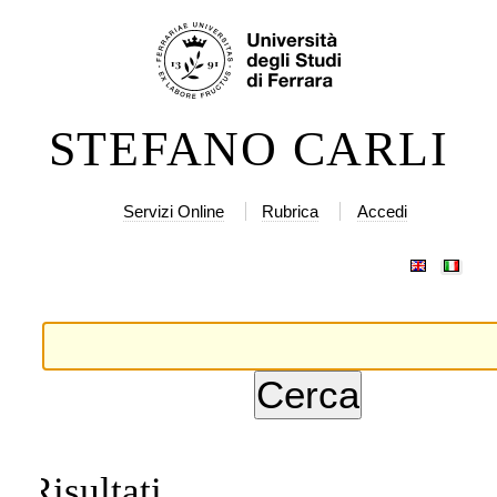
lta
rumenti
rsonali
ntenuti.
STEFANO CARLI
lta
a
vigazione
Servizi Online
Rubrica
Accedi
Risultati