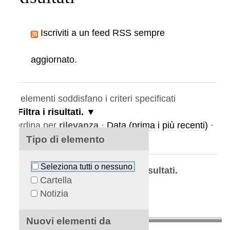
Iscriviti a un feed RSS sempre
aggiornato.
elementi soddisfano i criteri specificati
Filtra i risultati.
rdina per
rilevanza
·
Data (prima i più recenti)
·
lfabeticamente
Tipo di elemento
Seleziona tutti o nessuno
La ricerca non ha prodotto risultati.
Cartella
Notizia
Nuovi elementi da