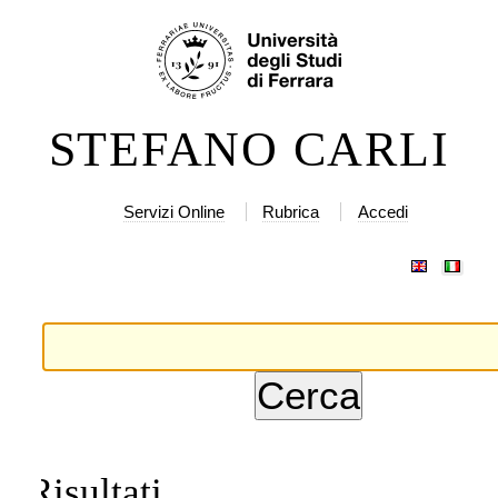
lta
rumenti
rsonali
ntenuti.
STEFANO CARLI
lta
a
vigazione
Servizi Online
Rubrica
Accedi
Risultati