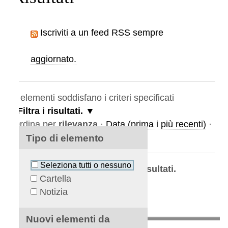
Iscriviti a un feed RSS sempre
aggiornato.
elementi soddisfano i criteri specificati
Filtra i risultati.
rdina per
rilevanza
·
Data (prima i più recenti)
·
lfabeticamente
Tipo di elemento
Seleziona tutti o nessuno
La ricerca non ha prodotto risultati.
Cartella
Notizia
Nuovi elementi da