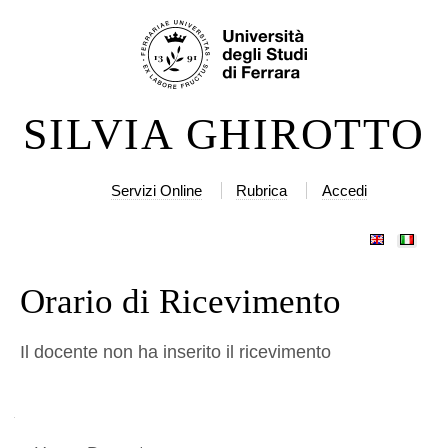
Salta
Strumenti
ai
personali
contenuti.
|
SILVIA GHIROTTO
Salta
alla
navigazione
Servizi Online
Rubrica
Accedi
Orario di Ricevimento
Il docente non ha inserito il ricevimento
Navigazione