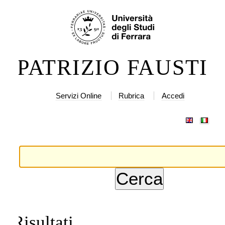
lta
rumenti
rsonali
ntenuti.
PATRIZIO FAUSTI
lta
a
vigazione
Servizi Online
Rubrica
Accedi
Risultati