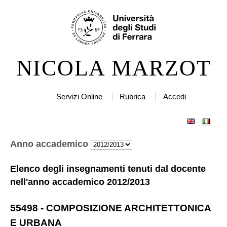
Salta
Strumenti
ai
personali
contenuti.
|
NICOLA MARZOT
Salta
alla
navigazione
Servizi Online
Rubrica
Accedi
Anno accademico
Elenco degli insegnamenti tenuti dal docente
nell'anno accademico
2012/2013
55498
-
COMPOSIZIONE ARCHITETTONICA
E URBANA