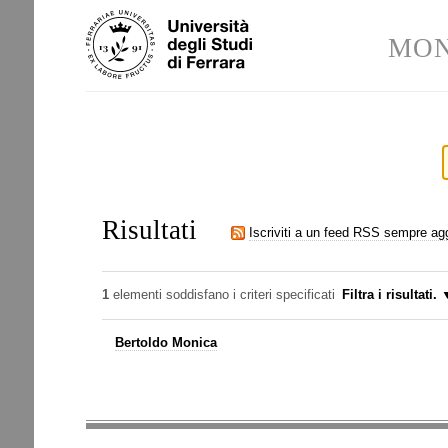
Salta
Strumenti
ai
personali
MON
contenuti.
|
Salta
alla
navigazione
Risultati
Iscriviti a un feed RSS sempre ag
1
elementi soddisfano i criteri specificati
Filtra i risultati.
Bertoldo Monica