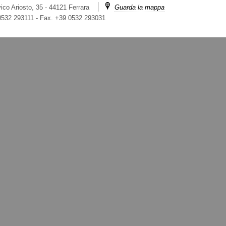
ico Ariosto, 35 - 44121 Ferrara
Guarda la mappa
 0532 293111
-
Fax. +39 0532 293031