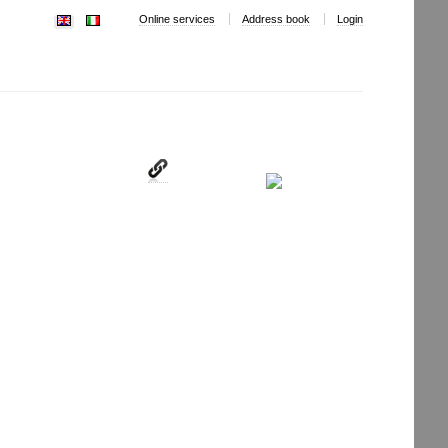
Online services
Address book
Login