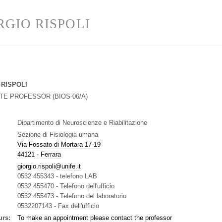
RGIO RISPOLI
 RISPOLI
ATE PROFESSOR
(
BIOS-06/A
)
Dipartimento di Neuroscienze e Riabilitazione
Sezione di Fisiologia umana
Via Fossato di Mortara 17-19
44121 - Ferrara
giorgio.rispoli@unife.it
0532 455343
-
telefono LAB
0532 455470
-
Telefono dell'ufficio
0532 455473
-
Telefono del laboratorio
0532207143
-
Fax dell'ufficio
urs:
To make an appointment please contact the professor