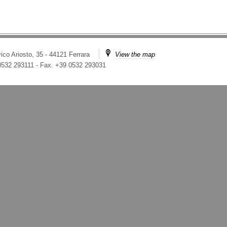
ico Ariosto, 35 - 44121 Ferrara
View the map
 0532 293111
-
Fax. +39 0532 293031