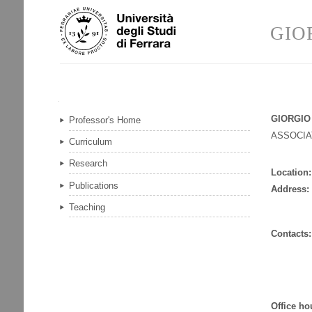
Skip
Personal
to
tools
GIO
content.
|
Skip
to
navigation
Navigation
GIORGIO
Professor's Home
ASSOCI
Curriculum
Research
Location:
Publications
Address:
Teaching
Contacts:
Office ho