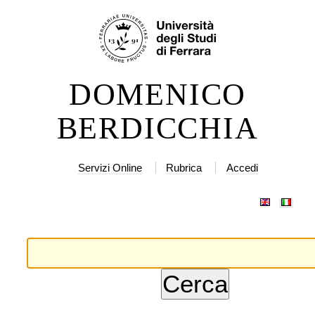
lta
rumenti
rsonali
ntenuti.
DOMENICO
lta
a
BERDICCHIA
vigazione
Servizi Online
Rubrica
Accedi