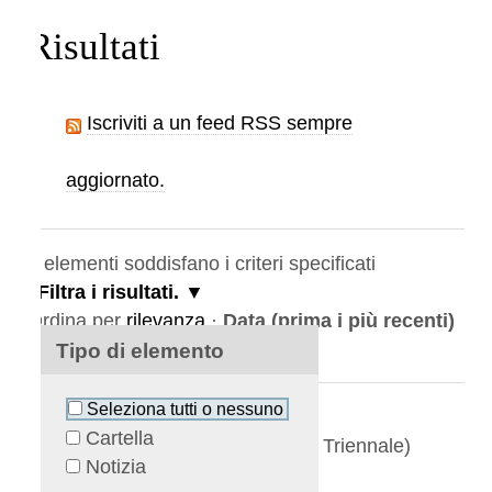
Risultati
Iscriviti a un feed RSS sempre
aggiornato.
elementi soddisfano i criteri specificati
Filtra i risultati.
rdina per
rilevanza
·
Data (prima i più recenti)
alfabeticamente
Tipo di elemento
Seleziona tutti o nessuno
BERDICCHIA DOMENICO
Cartella
(Vice Coordinatore Laurea Triennale)
Notizia