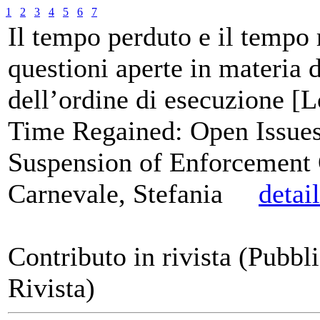
1
2
3
4
5
6
7
Il tempo perduto e il tempo 
questioni aperte in materia 
dell’ordine di esecuzione [
Time Regained: Open Issues
Suspension of Enforcement 
Carnevale, Stefania
detai
Contributo in rivista (Pubbl
Rivista)